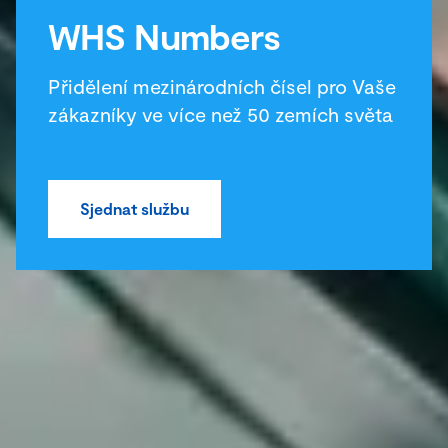
WHS Numbers
Přidělení mezinárodních čísel pro Vaše
zákazníky ve více než 50 zemích světa
Sjednat službu