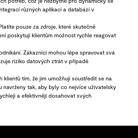
ích potřeb, což je nezbytné pro dynamicky se
ntegrací různých aplikací a databází v
latíte pouze za zdroje, které skutečně
šení poskytují klientům možnost rychle reagovat
odnikání. Zákazníci mohou lépe spravovat svá
uje riziko datových ztrát v případě
lientů tím, že jim umožňují soustředit se na
 navrženy tak, aby byly co nejvíce uživatelsky
chleji a efektivněji dosahovat svých