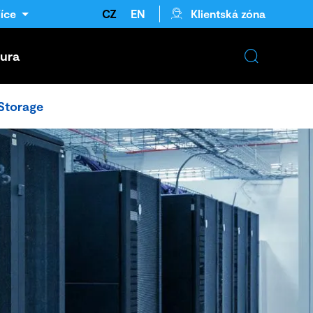
íce
CZ
EN
Klientská zóna
tura
Storage