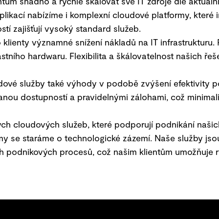
ům snadno a rychle škálovat své IT zdroje dle aktuáln
ikací nabízíme i komplexní cloudové platformy, které i
í zajišťují vysoký standard služeb.
lienty významné snížení nákladů na IT infrastrukturu. P
stního hardwaru. Flexibilita a škálovatelnost našich ře
ové služby také výhody v podobě zvýšení efektivity p
nou dostupností a pravidelnými zálohami, což minimaliz
 cloudových služeb, které podporují podnikání našich k
my se staráme o technologické zázemí. Naše služby jsou
ích podnikových procesů, což našim klientům umožňuje ry