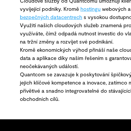
Cloudové služby od Quantcomu umožňují klient
vyvíjející podniky. Kromě
hostingu
webových apl
bezpečných datacentrech
s vysokou dostupnost
Využití našich cloudových služeb znamená pro k
využíváte, čímž odpadá nutnost investic do vla
na tržní změny a rozvíjet své podnikání.
Kromě ekonomických výhod přináší naše cloud
data a aplikace díky našim řešením s garantova
neočekávaných událostí.
Quantcom se zavazuje k poskytování špičkových
jejich klíčové kompetence a inovace, zatímco 
přívětivé a snadno integrovatelné do stávajíc
obchodních cílů.