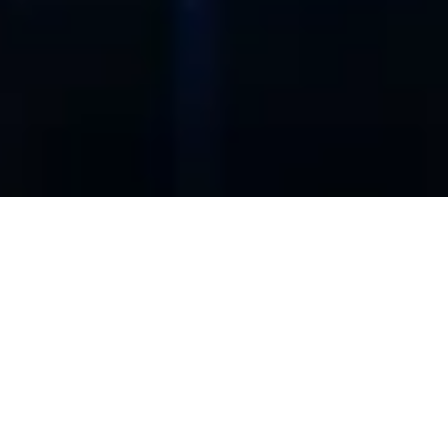
Dedikovaný vysokokapacitní WDM
okruh