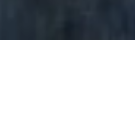
Novinky
Stabilní a spolehlivá IT infrastruktura je
klíčovým prvkem úspěchu pro většinu firem.
Pro mnoho organizací však správa vlastních
serverů představuje výzvu z hlediska nákladů,
bezpečnosti a provozní efektivity. Řešením,
které spojuje vysokou úroveň služeb s
minimálními starostmi, je server housing. Tato