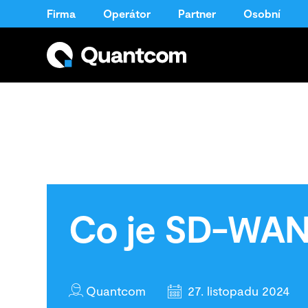
Firma
Operátor
Partner
Osobní
Co je SD-WAN
Quantcom
27. listopadu 2024