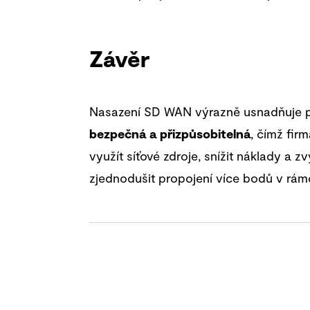
Závěr
Nasazení SD WAN výrazně usnadňuje prop
bezpečná a přizpůsobitelná
, čímž fi
využít síťové zdroje, snížit náklady a zv
zjednodušit propojení více bodů v rámc