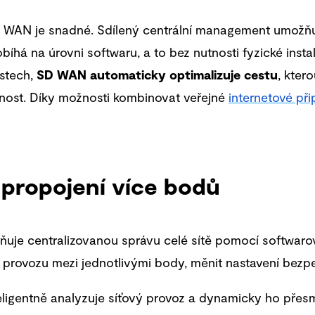
WAN je snadné. Sdílený centrální management umožňuje
bíhá na úrovni softwaru, a to bez nutnosti fyzické inst
ěstech,
SD WAN automaticky optimalizuje cestu
, kter
ednost. Díky možnosti kombinovat veřejné
internetové při
propojení více bodů
je centralizovanou správu celé sítě pomocí softwaro
 provozu mezi jednotlivými body, měnit nastavení bezpe
igentně analyzuje síťový provoz a dynamicky ho přesm