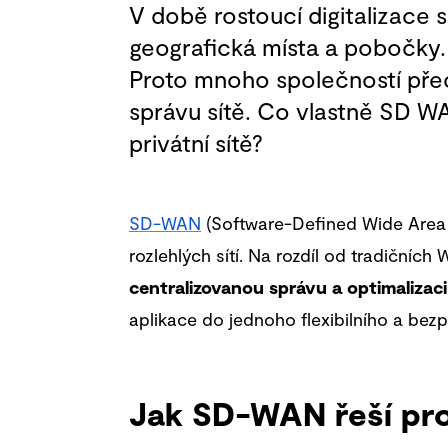
V době rostoucí digitalizace se
geografická místa a pobočky. 
Proto mnoho společností přec
správu sítě. Co vlastně SD W
privátní sítě?
SD
-
WAN
(Software-Defined Wide Area N
rozlehlých sítí. Na rozdíl od tradičníc
centralizovanou správu a optimalizac
aplikace do jednoho flexibilního a bez
Jak SD-WAN řeší prop