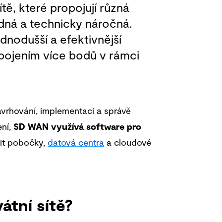
ítě, které propojují různá
adná a technicky náročná.
dnodušší a efektivnější
opojením více bodů v rámci
avrhování, implementaci a správě
ení,
SD WAN využívá software pro
it pobočky,
datová centra
a cloudové
átní sítě?