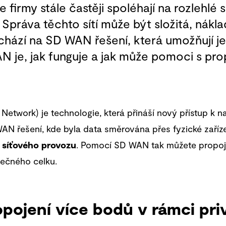
 firmy stále častěji spoléhají na rozlehlé s
Správa těchto sítí může být složitá, nákl
hází na SD WAN řešení, která umožňují je
AN je, jak funguje a jak může pomoci s pr
etwork) je technologie, která přináší nový přístup k n
h WAN řešení, kde byla data směrována přes fyzické zaříz
i síťového provozu
. Pomocí SD WAN tak můžete propoj
pečného celku.
ojení více bodů v rámci priv