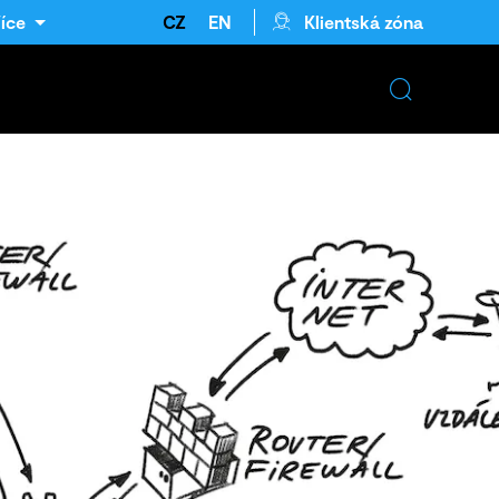
íce
CZ
EN
Klientská zóna