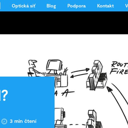
Optická síť
Blog
Podpora
Kontakt
V
?
3
min čtení