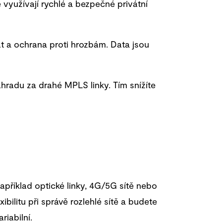
 využívají rychlé a bezpečné privátní
at a ochrana proti hrozbám. Data jsou
radu za drahé MPLS linky. Tím snížíte
apříklad optické linky, 4G/5G sítě nebo
bilitu při správě rozlehlé sítě a budete
iabilní.