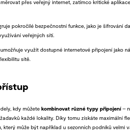
měrovat přes veřejný internet, zatímco kritické aplikace
uje pokročilé bezpečnostní funkce, jako je šifrování d
yužívání veřejných sítí.
ožňuje využít dostupné internetové připojení jako náh
xibilitu sítě.
řístup
dely, kdy můžete
kombinovat různé typy připojení
– n
davků každé lokality. Díky tomu získáte maximální flexi
který může být například u sezonních podniků velmi var