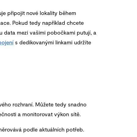
 připojit nové lokality během
alace. Pokud tedy například chcete
ou data mezi vašimi pobočkami putují, a
pojení
s dedikovanými linkami udržíte
vého rozhraní. Můžete tedy snadno
čnosti a monitorovat výkon sítě.
ěrovává podle aktuálních potřeb.